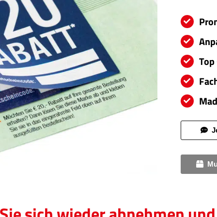
Prom
Anpa
Top 
Fach
Made
J
Mu
n Sie sich wieder abnehmen un