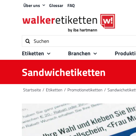
Zum
Über uns
Glossar
FAQ
Inhalt
springen
Suche
nach:
Etiketten
Branchen
Produkt
Sandwichetiketten
Startseite
Etiketten
Promotionetiketten
Sandwichetiket