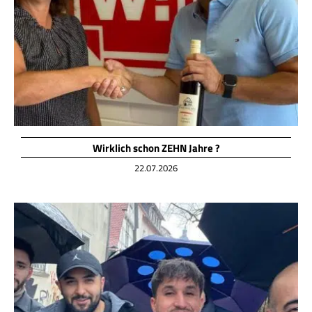
Servi
Aktu
Jobs
Kont
Wirklich schon ZEHN Jahre ?
mehr
22.07.2026