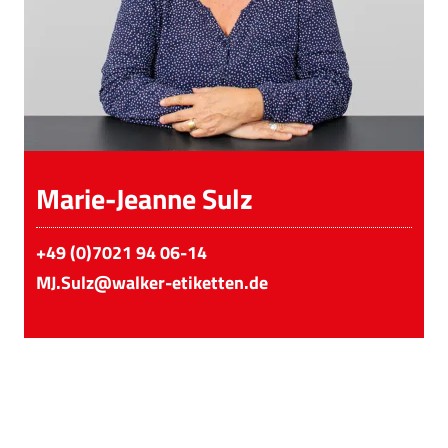
Marie-Jeanne Sulz
+49 (0)7021 94 06-14
MJ.Sulz@walker-etiketten.de