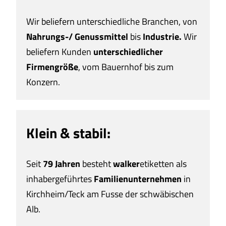
Wir beliefern unterschiedliche Branchen, von
Nahrungs-/ Genussmittel
bis
Industrie.
Wir
beliefern Kunden
unterschiedlicher
Firmengröße
, vom
Bauernhof
bis zum
Konzern.
Klein & stabil:
S
eit
79 Jahren
besteht
w
alker
etiketten als
inhabergeführtes
Familienunternehmen
in
Kirchheim/Teck am Fusse der schwäbischen
Alb.