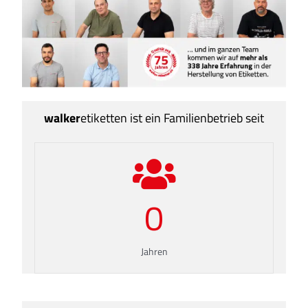
Servi
Aktu
Jobs
Kont
walker
etiketten ist ein Familienbetrieb seit
mehr
0
Jahren