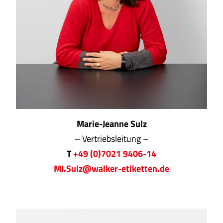
Marie-Jeanne Sulz
– Vertriebsleitung –
T
+49 (0)7021 9406-14
MJ.Sulz@walker-etiketten.de