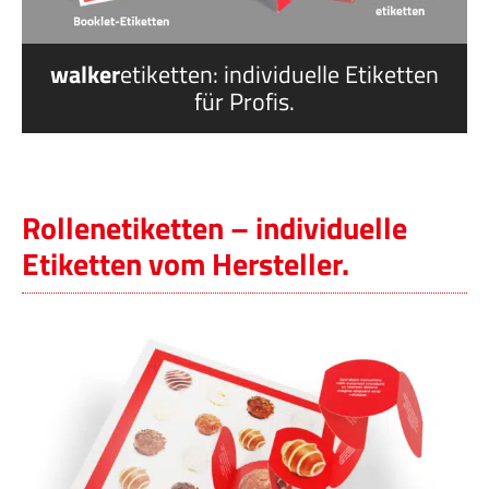
Servi
Aktu
walker
etiketten: individuelle Etiketten
für Profis.
Jobs
Kont
Rollenetiketten – individuelle
mehr
Etiketten vom Hersteller.