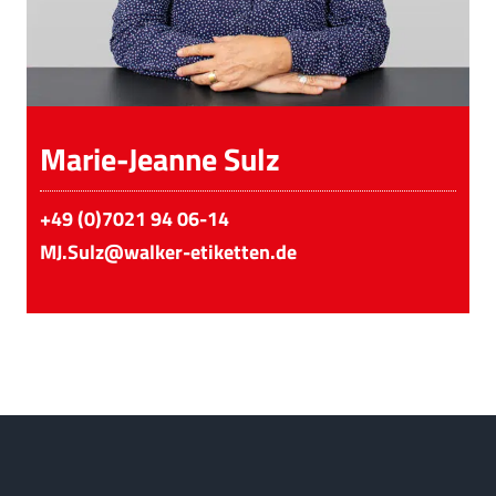
Marie-Jeanne Sulz
+49 (0)7021 94 06-14
MJ.Sulz@walker-etiketten.de