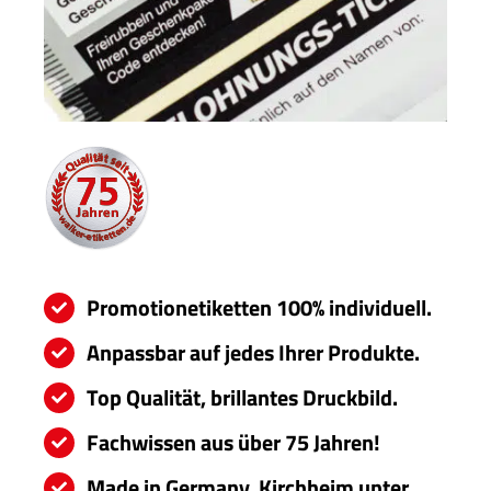
Servi
Aktu
Jobs
Kont
mehr
Promotionetiketten 100% individuell.
Anpassbar auf jedes Ihrer Produkte.
Top Qualität, brillantes Druckbild.
Fachwissen aus über 75 Jahren!
Made in Germany, Kirchheim unter