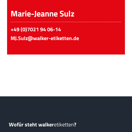
Marie-Jeanne Sulz
+49 (0)7021 94 06-14
MJ.Sulz@walker-etiketten.de
Wofür steht walker
etiketten
?