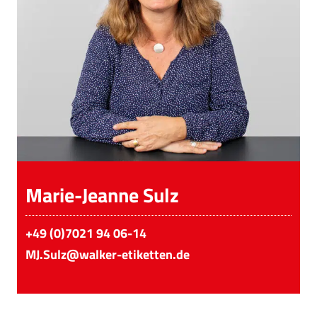
Marie-Jeanne Sulz
+49 (0)7021 94 06-14
MJ.Sulz@walker-etiketten.de