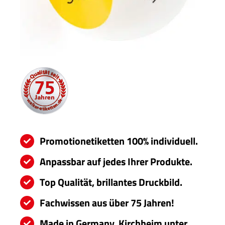
Servi
Aktu
Jobs
Kont
mehr
Promotione
tiketten 100% individuell.
Anpassbar auf jedes Ihrer Produkte.
Top Qualität, brillantes Druckbild.
Fachwissen aus über 75 Jahren!
Made in Germany, Kirchheim unter