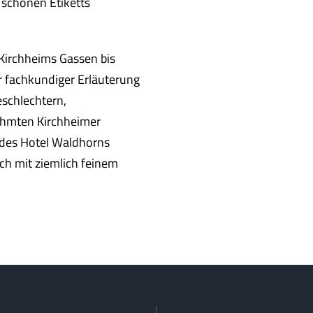
 schönen Etiketts
 Kirchheims Gassen bis
 fachkundiger Erläuterung
eschlechtern,
ühmten Kirchheimer
 des Hotel Waldhorns
ich mit ziemlich feinem