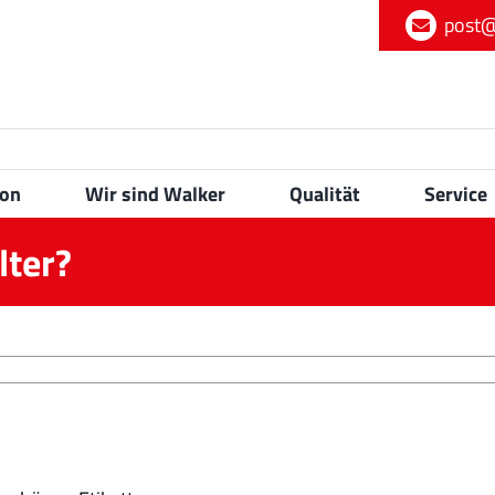
post@
ion
Wir sind Walker
Qualität
Service
lter?