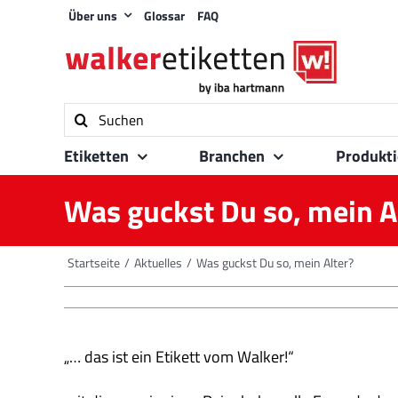
Zum
Über uns
Glossar
FAQ
Inhalt
springen
Suche
nach:
Etiketten
Branchen
Produkt
Was guckst Du so, mein A
Startseite
Aktuelles
Was guckst Du so, mein Alter?
„… das ist ein Etikett vom Walker!“