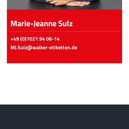
Marie-Jeanne Sulz
+49 (0)7021 94 06-14
MJ.Sulz@walker-etiketten.de