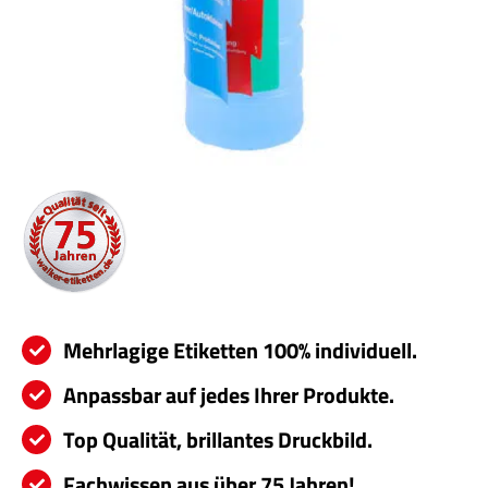
Servi
Aktu
Jobs
Kont
mehr
Mehrlagige Etiketten 100% individuell.
Anpassbar auf jedes Ihrer Produkte.
Top Qualität, brillantes Druckbild.
Fachwissen aus über 75 Jahren!