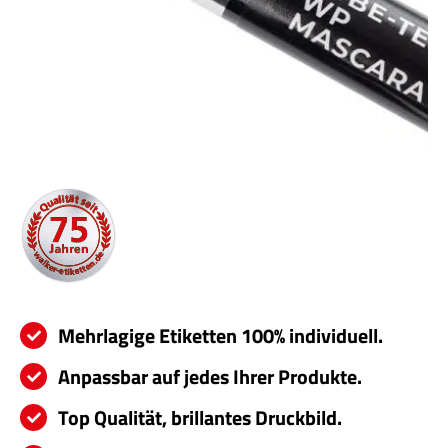
Servi
Aktu
Jobs
Kont
mehr
Mehrlagige Etiketten 100% individuell.
Anpassbar auf jedes Ihrer Produkte.
Top Qualität, brillantes Druckbild.