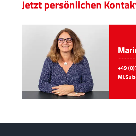
Jetzt persönlichen Konta
Mari
+49 (0)
MJ.Sul