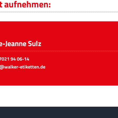
kt aufnehmen:
e-Jeanne Sulz
7021 94 06-14
z@walker-etiketten.de