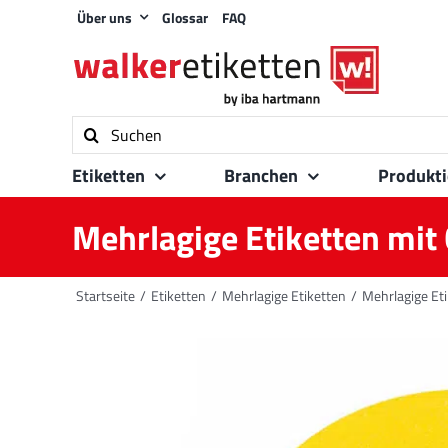
Zum
Über uns
Glossar
FAQ
Inhalt
springen
Suche
nach:
Etiketten
Branchen
Produkt
Mehrlagige Etiketten mit
Startseite
Etiketten
Mehrlagige Etiketten
Mehrlagige Et