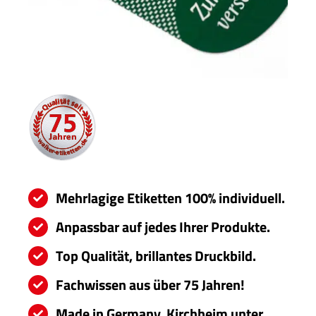
Servi
Aktu
Jobs
Kont
mehr
Mehrlagige Etiketten 100% individuell.
Anpassbar auf jedes Ihrer Produkte.
Top Qualität, brillantes Druckbild.
Fachwissen aus über 75 Jahren!
Made in Germany, Kirchheim unter