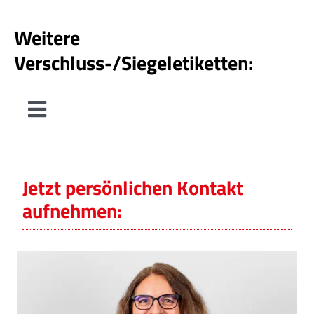
Weitere
Verschluss-/Siegeletiketten:
Toggle
Navigation
Wiederverschlussetikett
Jetzt persönlichen Kontakt
Produktsiegeletikett
aufnehmen:
Flaschensiegeletikett
Deckel-/Siegeletikett