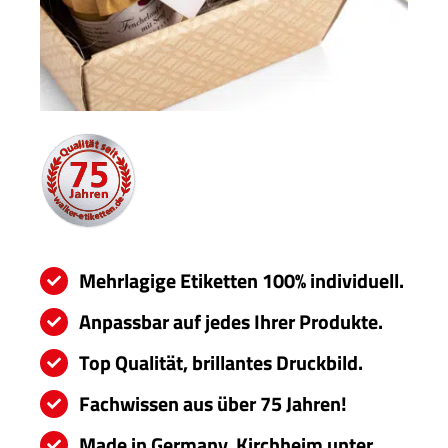
Servi
Aktu
Jobs
Kont
mehr
Mehrlagige Etiketten 100% individuell.
Anpassbar auf jedes Ihrer Produkte.
Top Qualität, brillantes Druckbild.
Fachwissen aus über 75 Jahren!
Made in Germany, Kirchheim unter