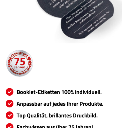
Servi
Aktu
Jobs
Kont
mehr
Booklet-Etiketten 100% individuell.
Anpassbar auf jedes Ihrer Produkte.
Top Qualität, brillantes Druckbild.
Fachwissen aus über 75 Jahren!