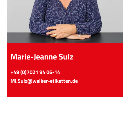
Marie-Jeanne Sulz
+49 (0)7021 94 06-14
MJ.Sulz@walker-etiketten.de