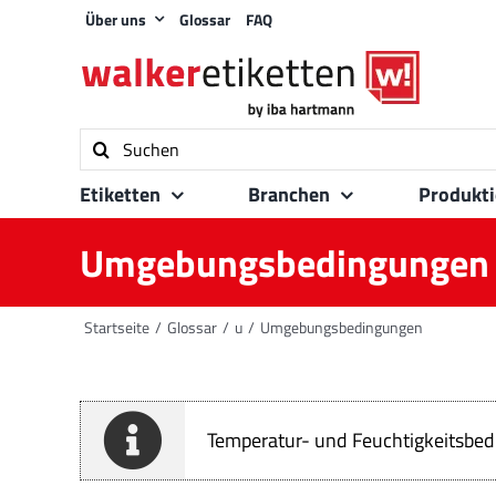
Zum
Über uns
Glossar
FAQ
Inhalt
springen
Suche
nach:
Etiketten
Branchen
Produkt
Umgebungsbedingungen
Startseite
Glossar
u
Umgebungsbedingungen
Temperatur- und Feuchtigkeitsbed