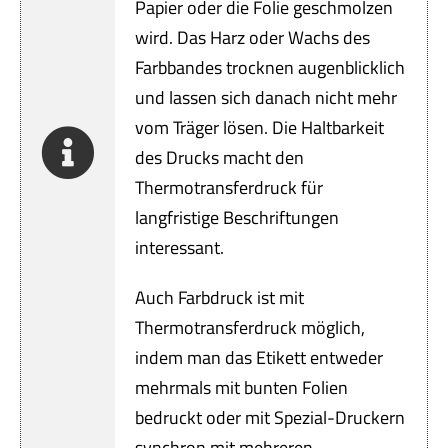
Servi
Papier oder die Folie geschmolzen
wird. Das Harz oder Wachs des
Aktu
Farbbandes trocknen augenblicklich
und lassen sich danach nicht mehr
Jobs
vom Träger lösen. Die Haltbarkeit
des Drucks macht den
Kont
Thermotransferdruck für
langfristige Beschriftungen
mehr
interessant.
Auch Farbdruck ist mit
Thermotransferdruck möglich,
indem man das Etikett entweder
mehrmals mit bunten Folien
bedruckt oder mit Spezial-Druckern
synchron mit mehreren