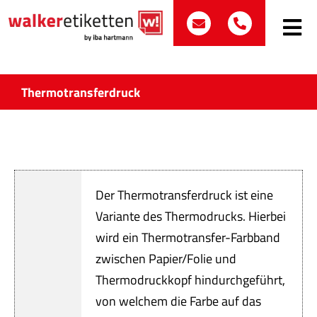
Zum
post@walker-etik
+49 (0)70
Inhalt
Toggle
Navig
springen
Such
nach:
Thermotransferdruck
Etike
Bran
Der Thermotransferdruck ist eine
Prod
Variante des Thermodrucks. Hierbei
wird ein Thermotransfer-Farbband
Wir 
zwischen Papier/Folie und
Quali
Thermodruckkopf hindurchgeführt,
von welchem die Farbe auf das