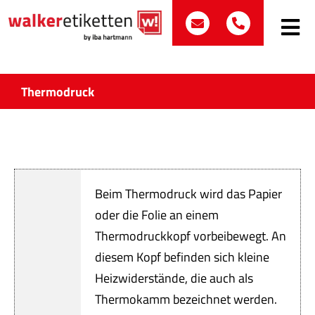
Zum
post@walker-etik
+49 (0)70
Inhalt
Toggle
Navig
springen
Such
nach:
Thermodruck
Etike
Bran
Beim Thermodruck wird das Papier
Prod
oder die Folie an einem
Thermodruckkopf vorbeibewegt. An
Wir 
diesem Kopf befinden sich kleine
Quali
Heizwiderstände, die auch als
Thermokamm bezeichnet werden.