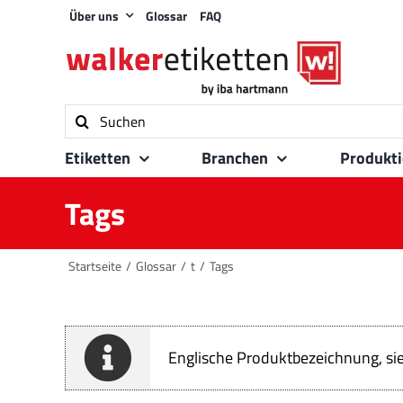
Zum
Über uns
Glossar
FAQ
Inhalt
springen
Suche
nach:
Etiketten
Branchen
Produkt
Tags
Startseite
Glossar
t
Tags
Englische Produktbezeichnung, si