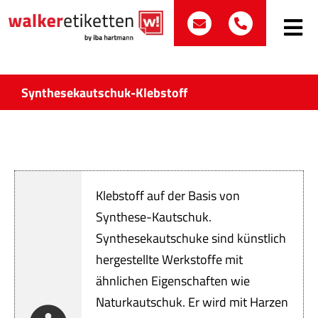
Zum
post@walker-etik
+49 (0)70
Inhalt
Toggle
Navig
springen
Such
nach:
Synthesekautschuk-Klebstoff
Etike
Bran
Klebstoff auf der Basis von
Prod
Synthese-Kautschuk.
Synthesekautschuke sind künstlich
Wir 
hergestellte Werkstoffe mit
Quali
ähnlichen Eigenschaften wie
Naturkautschuk. Er wird mit Harzen