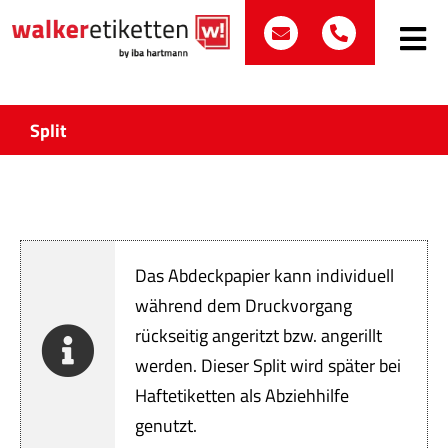
Zum
post@walker-etik
+49 (0)70
Inhalt
Toggle
Navig
springen
Such
nach:
Split
Etike
Bran
Das Abdeckpapier kann individuell
Prod
während dem Druckvorgang
rückseitig angeritzt bzw. angerillt
Wir 
werden. Dieser Split wird später bei
Quali
Haftetiketten als Abziehhilfe
genutzt.