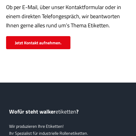
Servi
Ob per E-Mail, über unser Kontaktformular oder in
einem direkten Telefongespräch, wir beantworten
Aktu
Ihnen gerne alles rund um’s Thema Etiketten.
Jobs
Jetzt Kontakt aufnehmen.
Kont
mehr
Wofür steht walker
etiketten
?
Wir produzieren Ihre Etiketten!
Ihr Spezialist für industrielle Rollenetiketten.