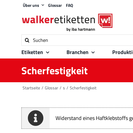
Zum
Über uns
Glossar
FAQ
Inhalt
springen
Suche
nach:
Etiketten
Branchen
Produkt
Scherfestigkeit
Startseite
Glossar
s
Scherfestigkeit
Widerstand eines Haftklebstoffs ge