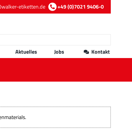
walker-etiketten.de
+49 (0)7021 9406-0
Aktuelles
Jobs
Kontakt
enmaterials.