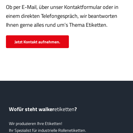
Servi
Ob per E-Mail, über unser Kontaktformular oder in
einem direkten Telefongespräch, wir beantworten
Aktu
Ihnen gerne alles rund um’s Thema Etiketten.
Jobs
Jetzt Kontakt aufnehmen.
Kont
mehr
Wofür steht walker
etiketten
?
Wir produzieren Ihre Etiketten!
Ihr Spezialist für industrielle Rollenetiketten.