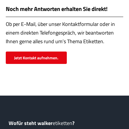
Servi
Noch mehr Antworten erhalten Sie direkt!
Aktu
Ob per E-Mail, über unser Kontaktformular oder in
Jobs
einem direkten Telefongespräch, wir beantworten
Ihnen gerne alles rund um’s Thema Etiketten.
Kont
Jetzt Kontakt aufnehmen.
mehr
Wofür steht walker
etiketten
?