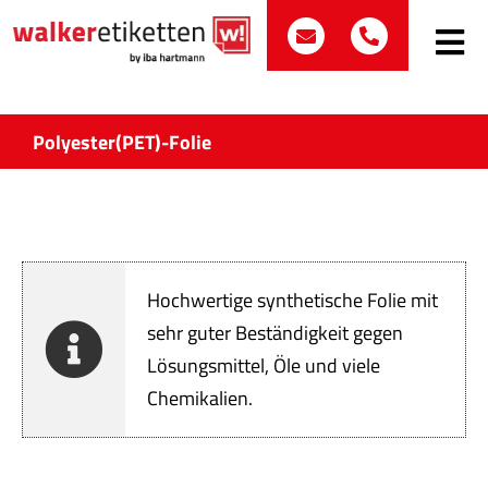
Zum
post@walker-etik
+49 (0)70
Inhalt
Toggle
Navig
springen
Such
nach:
Polyester(PET)-Folie
Etike
Bran
Hochwertige synthetische Folie mit
Prod
sehr guter Beständigkeit gegen
Lösungsmittel, Öle und viele
Wir 
Chemikalien.
Quali