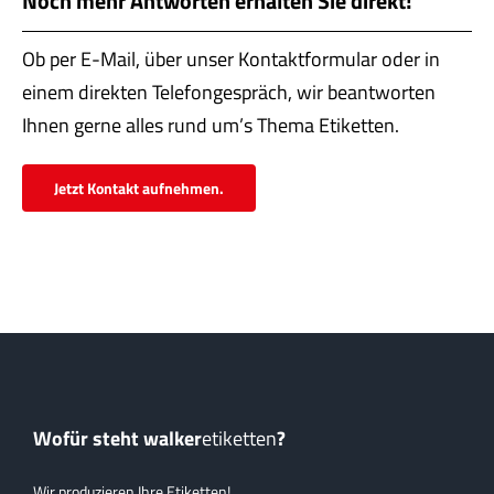
Noch mehr Antworten erhalten Sie direkt!
Servi
Ob per E-Mail, über unser Kontaktformular oder in
Aktu
einem direkten Telefongespräch, wir beantworten
Jobs
Ihnen gerne alles rund um’s Thema Etiketten.
Kont
Jetzt Kontakt aufnehmen.
mehr
Wofür steht walker
etiketten
?
Wir produzieren Ihre Etiketten!