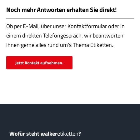
Servi
Noch mehr Antworten erhalten Sie direkt!
Aktu
Ob per E-Mail, über unser Kontaktformular oder in
Jobs
einem direkten Telefongespräch, wir beantworten
Ihnen gerne alles rund um’s Thema Etiketten.
Kont
Jetzt Kontakt aufnehmen.
mehr
Wofür steht walker
etiketten
?