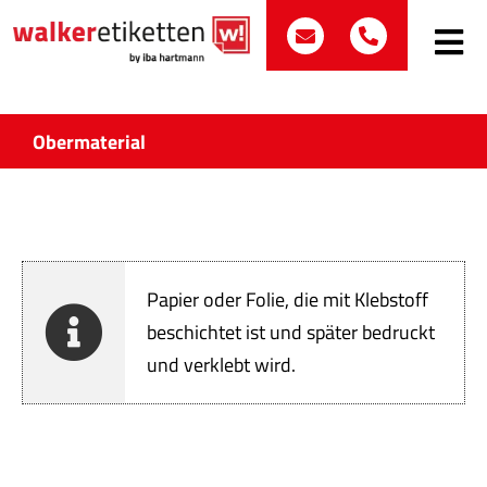
Zum
post@walker-etik
+49 (0)70
Inhalt
Toggle
Navig
springen
Such
nach:
Obermaterial
Etike
Bran
Papier oder Folie, die mit Klebstoff
Prod
beschichtet ist und später bedruckt
und verklebt wird.
Wir 
Quali