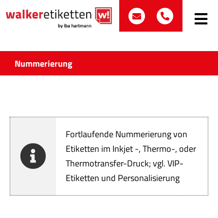
Zum
post@walker-etik
+49 (0)70
Inhalt
Toggle
Navig
springen
Such
nach:
Nummerierung
Etike
Bran
Fortlaufende Nummerierung von
Prod
Etiketten im Inkjet -, Thermo-, oder
Thermotransfer-Druck; vgl. VIP-
Wir 
Etiketten und Personalisierung
Quali