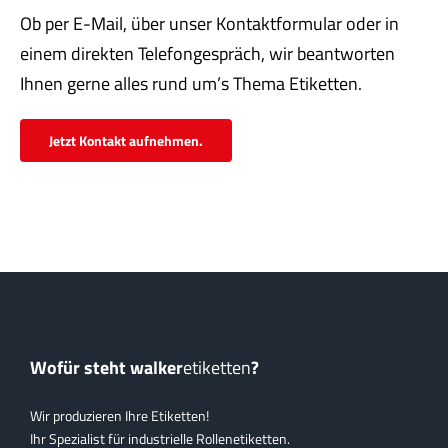
Servi
Ob per E-Mail, über unser Kontaktformular oder in
einem direkten Telefongespräch, wir beantworten
Aktu
Ihnen gerne alles rund um’s Thema Etiketten.
Jobs
Jetzt Kontakt aufnehmen.
Kont
mehr
Wofür steht walker
etiketten
?
Wir produzieren Ihre Etiketten!
Ihr Spezialist für industrielle Rollenetiketten.