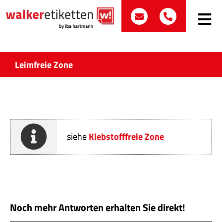
Zum
post@walker-etik
+49 (0)70
Inhalt
Toggle
Navig
springen
Such
nach:
Leimfreie Zone
Etike
Bran
siehe
Klebstofffreie Zone
Prod
Wir 
Quali
Noch mehr Antworten erhalten Sie direkt!