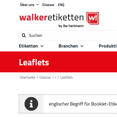
Zum
Über uns
Glossar
FAQ
Inhalt
springen
Suche
nach:
Etiketten
Branchen
Produkt
Leaflets
Startseite
Glossar
l
Leaflets
englischer Begriff für Booklet-Eti