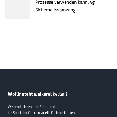
Servi
Prozesse verwenden kann. Vgl.
Sicherheitsstanzung.
Aktu
Jobs
Kont
mehr
Wofür steht walker
etiketten
?
Wir produzieren Ihre Etiketten!
Ihr Spezialist für industrielle Rollenetiketten.