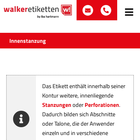
Zum
post@walker-etik
+49 (0)70
Inhalt
Toggle
Navig
springen
Such
nach:
Innenstanzung
Etike
Bran
Das Etikett enthält innerhalb seiner
Prod
Kontur weitere, innenliegende
Stanzungen
oder
Perforationen
.
Wir 
Dadurch bilden sich Abschnitte
Quali
oder Talone, die der Anwender
einzeln und in verschiedene