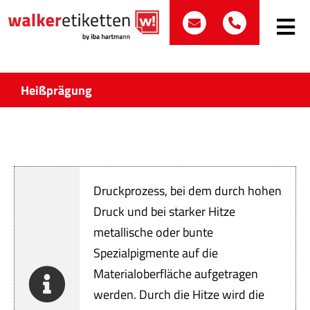
Zum
post@walker-etik
+49 (0)70
Inhalt
Toggle
Navig
springen
Such
nach:
Heißprägung
Etike
Bran
Druckprozess, bei dem durch hohen
Prod
Druck und bei starker Hitze
metallische oder bunte
Wir 
Spezialpigmente auf die
Quali
Materialoberfläche aufgetragen
werden. Durch die Hitze wird die