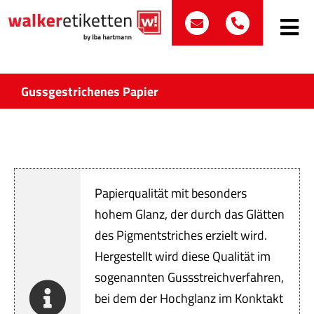
Zum
post@walker-etik
+49 (0)70
Inhalt
Toggle
Navig
springen
Such
nach:
Gussgestrichenes Papier
Etike
Bran
Papierqualität mit besonders
Prod
hohem Glanz, der durch das Glätten
des Pigmentstriches erzielt wird.
Wir 
Hergestellt wird diese Qualität im
Quali
sogenannten Gussstreichverfahren,
bei dem der Hochglanz im Konktakt