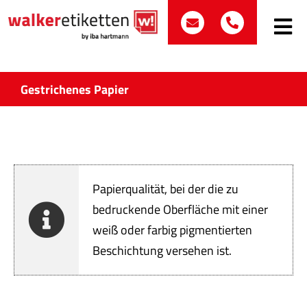
Zum
post@walker-etik
+49 (0)70
Inhalt
Toggle
Navig
springen
Such
nach:
Gestrichenes Papier
Etike
Bran
Papierqualität, bei der die zu
Prod
bedruckende Oberfläche mit einer
weiß oder farbig pigmentierten
Wir 
Beschichtung versehen ist.
Quali