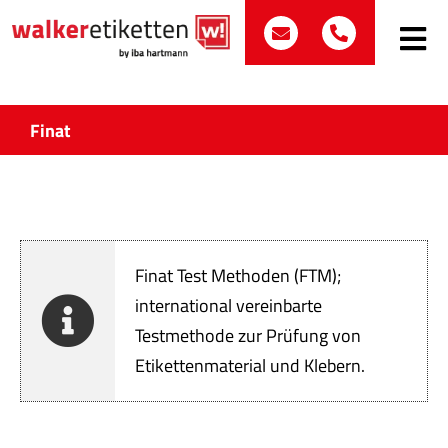
Zum
post@walker-etik
+49 (0)70
Inhalt
Toggle
Navig
springen
Such
nach:
Finat
Etike
Bran
Finat Test Methoden (FTM);
Prod
international vereinbarte
Testmethode zur Prüfung von
Wir 
Etikettenmaterial und Klebern.
Quali