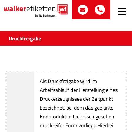
Zum
post@walker-etik
+49 (0)70
Inhalt
Toggle
Navig
springen
Such
nach:
Druckfreigabe
Etike
Bran
Als Druckfreigabe wird im
Prod
Arbeitsablauf der Herstellung eines
Druckerzeugnisses der Zeitpunkt
Wir 
bezeichnet, bei dem das geplante
Quali
Endprodukt in technisch gesehen
druckreifer Form vorliegt. Hierbei