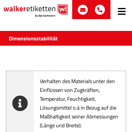
Zum
post@walker-etik
+49 (0)70
Inhalt
Toggle
Navig
springen
Such
nach:
Dimensionsstabilität
Etike
Bran
Verhalten des Materials unter den
Prod
Einflüssen von Zugkräften,
Temperatur, Feuchtigkeit,
Wir 
Lösungsmittel o.ä in Bezug auf die
Quali
Maßhaltigkeit seiner Abmessungen
(Länge und Breite).