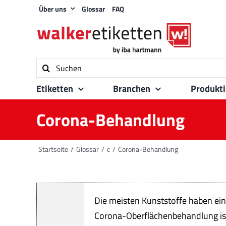
Zum
Über uns
Glossar
FAQ
Inhalt
springen
Suche
nach:
Etiketten
Branchen
Produkt
Corona-Behandlung
Startseite
Glossar
c
Corona-Behandlung
Die meisten Kunststoffe haben eine
Corona-Oberflächenbehandlung ist 