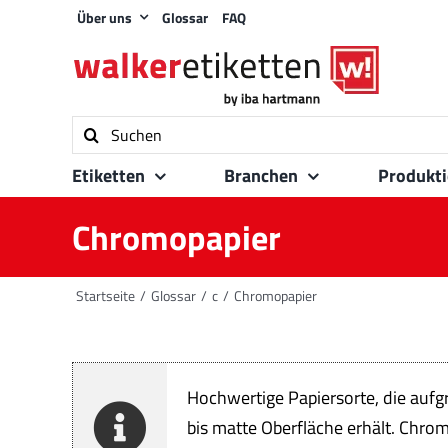
Zum
Über uns
Glossar
FAQ
Inhalt
springen
Suche
nach:
Etiketten
Branchen
Produkt
Chromopapier
Startseite
Glossar
c
Chromopapier
Hochwertige Papiersorte, die aufg
bis matte Oberfläche erhält. Chro