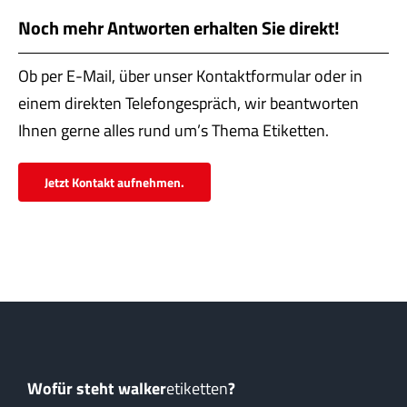
Servi
Noch mehr Antworten erhalten Sie direkt!
Aktu
Ob per E-Mail, über unser Kontaktformular oder in
Jobs
einem direkten Telefongespräch, wir beantworten
Ihnen gerne alles rund um’s Thema Etiketten.
Kont
Jetzt Kontakt aufnehmen.
mehr
Wofür steht walker
etiketten
?