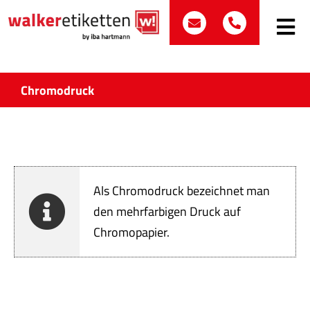
Zum
post@walker-etik
+49 (0)70
Inhalt
Toggle
Navig
springen
Such
nach:
Chromodruck
Etike
Bran
Als Chromodruck bezeichnet man
Prod
den mehrfarbigen Druck auf
Chromopapier.
Wir 
Quali