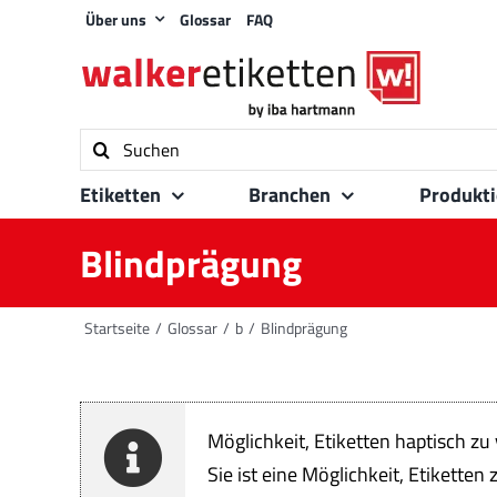
Zum
Über uns
Glossar
FAQ
Inhalt
springen
Suche
nach:
Etiketten
Branchen
Produkt
Blindprägung
Startseite
Glossar
b
Blindprägung
Möglichkeit, Etiketten haptisch zu
Sie ist eine Möglichkeit, Etikette