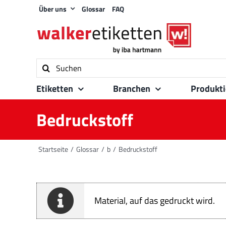
Zum
Über uns
Glossar
FAQ
Inhalt
springen
Suche
nach:
Etiketten
Branchen
Produkt
Bedruckstoff
Startseite
Glossar
b
Bedruckstoff
Material, auf das gedruckt wird.