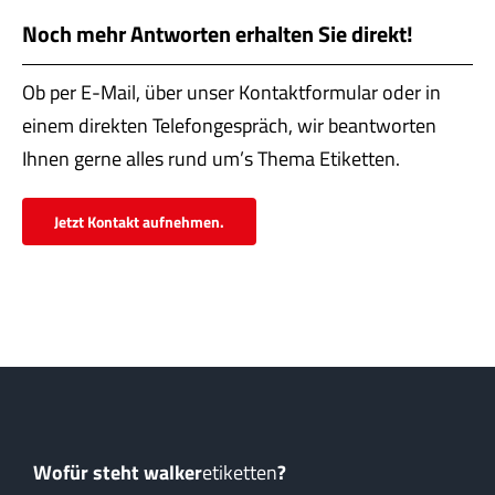
Servi
Noch mehr Antworten erhalten Sie direkt!
Aktu
Ob per E-Mail, über unser Kontaktformular oder in
Jobs
einem direkten Telefongespräch, wir beantworten
Ihnen gerne alles rund um’s Thema Etiketten.
Kont
Jetzt Kontakt aufnehmen.
mehr
Wofür steht walker
etiketten
?