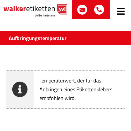
Zum
post@walker-etik
+49 (0)70
Inhalt
Toggle
Navig
springen
Such
nach:
Aufbringungstemperatur
Etike
Bran
Temperaturwert, der für das
Prod
Anbringen eines Etikettenklebers
empfohlen wird.
Wir 
Quali