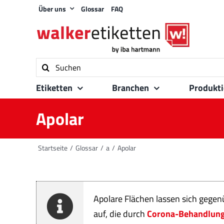
Zum
Über uns
Glossar
FAQ
Inhalt
springen
Suche
nach:
Etiketten
Branchen
Produkt
Apolar
Startseite
Glossar
a
Apolar
Apolare Flächen lassen sich gege
auf, die durch
Corona-Behandlun