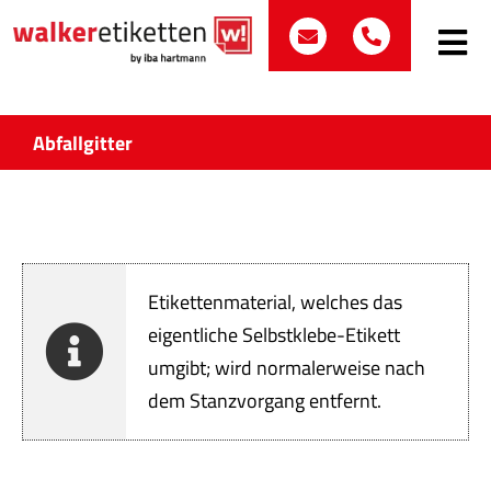
Zum
post@walker-etik
+49 (0)70
Inhalt
Toggle
Navig
springen
Such
nach:
Abfallgitter
Etike
Bran
Etikettenmaterial, welches das
Prod
eigentliche Selbstklebe-Etikett
umgibt; wird normalerweise nach
Wir 
dem Stanzvorgang entfernt.
Quali