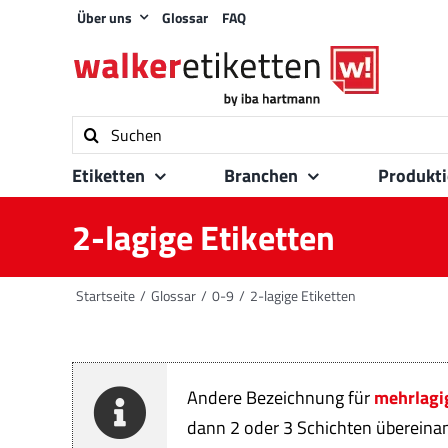
Zum
Über uns
Glossar
FAQ
Inhalt
springen
Suche
nach:
Etiketten
Branchen
Produkt
2-lagige Etiketten
Startseite
Glossar
0-9
2-lagige Etiketten
Andere Bezeichnung für
mehrlagi
dann 2 oder 3 Schichten übereinan